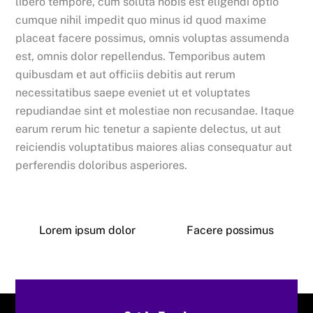
libero tempore, cum soluta nobis est eligendi optio
cumque nihil impedit quo minus id quod maxime
placeat facere possimus, omnis voluptas assumenda
est, omnis dolor repellendus. Temporibus autem
quibusdam et aut officiis debitis aut rerum
necessitatibus saepe eveniet ut et voluptates
repudiandae sint et molestiae non recusandae. Itaque
earum rerum hic tenetur a sapiente delectus, ut aut
reiciendis voluptatibus maiores alias consequatur aut
perferendis doloribus asperiores.
Lorem ipsum dolor
Facere possimus