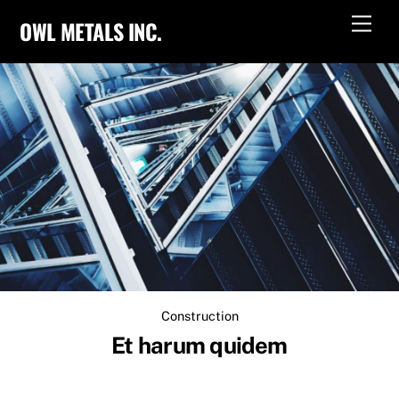
Skip
Men
OWL METALS INC.
to
content
Construction
Et harum quidem